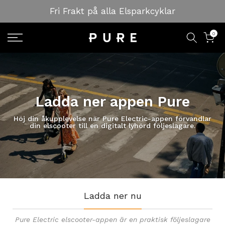
Hoppa
Fri Frakt på alla Elsparkcyklar
till
innehållet
0
Ladda ner appen Pure
Höj din åkupplevelse när Pure Electric-appen förvandlar
din elscooter till en digitalt lyhörd följeslagare.
Ladda ner nu
Pure Electric elscooter-appen är en praktisk följeslagare