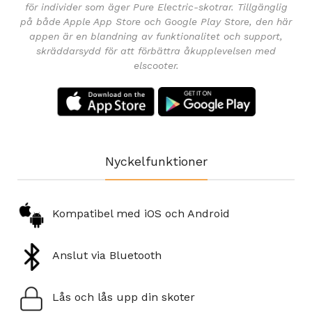
för individer som äger Pure Electric-skotrar. Tillgänglig
på både Apple App Store och Google Play Store, den här
appen är en blandning av funktionalitet och support,
skräddarsydd för att förbättra åkupplevelsen med
elscooter.
Nyckelfunktioner
Kompatibel med iOS och Android
Anslut via Bluetooth
Lås och lås upp din skoter