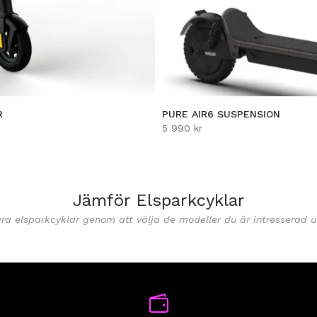
R
PURE AIR6 SUSPENSION
5 990 kr
Jämför Elsparkcyklar
ra elsparkcyklar genom att välja de modeller du är intresserad 