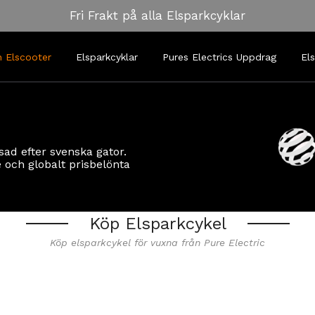
Fri Frakt på alla Elsparkcyklar
 Elscooter
Elsparkcyklar
Pures Electrics Uppdrag
El
sad efter svenska gator.
 och globalt prisbelönta
Köp Elsparkcykel
Köp elsparkcykel för vuxna från Pure Electric