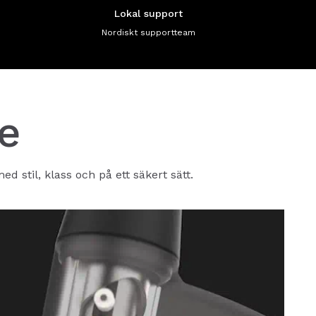
Lokal support
Nordiskt supportteam
e
 stil, klass och på ett säkert sätt.