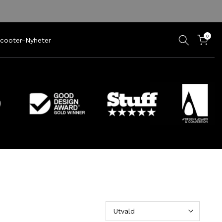
0
scooter-Nyheter
Utvald