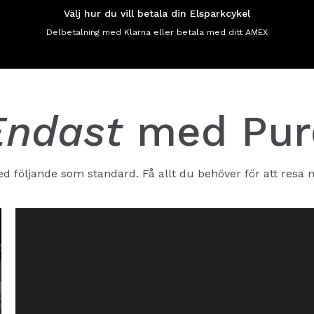
Välj hur du vill betala din Elsparkcykel
Delbetalning med Klarna eller betala med ditt AMEX
Endast
med Pur
följande som standard. Få allt du behöver för att resa med