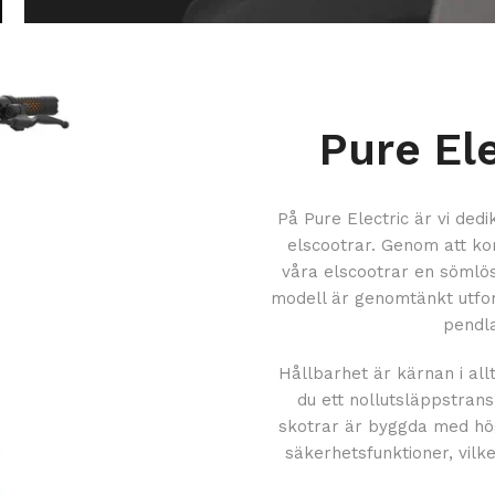
Pure El
På Pure Electric är vi ded
elscootrar. Genom att k
våra elscootrar en sömlös b
modell är genomtänkt utfor
pendla
Hållbarhet är kärnan i allt
du ett nollutsläppstran
skotrar är byggda med hög
säkerhetsfunktioner, vilk