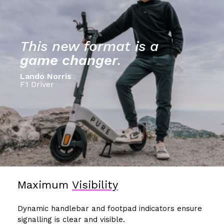
This new format is a
game changer
.
Lando Norris
F1 Driver
Maximum
Visibility
Dynamic handlebar and footpad indicators ensure
signalling is clear and visible.