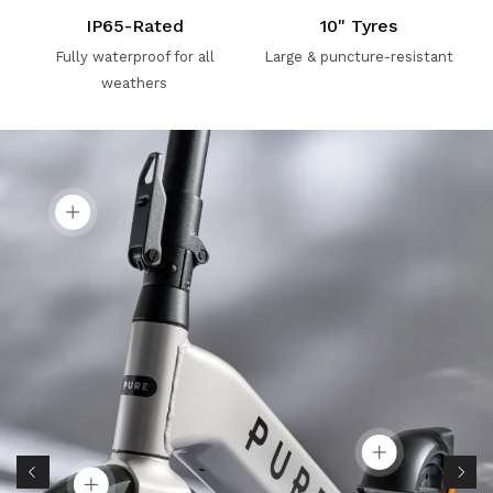
IP65-Rated
10" Tyres
Fully waterproof for all
Large & puncture-resistant
weathers