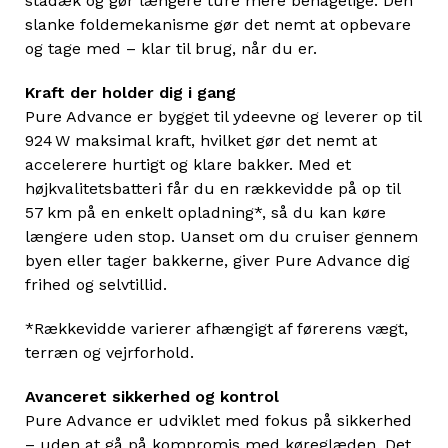
stådæk og gør længere ture mere behagelige. Den
slanke foldemekanisme gør det nemt at opbevare
og tage med – klar til brug, når du er.
Kraft der holder dig i gang
Pure Advance er bygget til ydeevne og leverer op til
924 W maksimal kraft, hvilket gør det nemt at
accelerere hurtigt og klare bakker. Med et
højkvalitetsbatteri får du en rækkevidde på op til
57 km på en enkelt opladning*, så du kan køre
længere uden stop. Uanset om du cruiser gennem
byen eller tager bakkerne, giver Pure Advance dig
frihed og selvtillid.
*Rækkevidde varierer afhængigt af førerens vægt,
terræn og vejrforhold.
Avanceret sikkerhed og kontrol
Pure Advance er udviklet med fokus på sikkerhed
– uden at gå på kompromis med køreglæden. Det