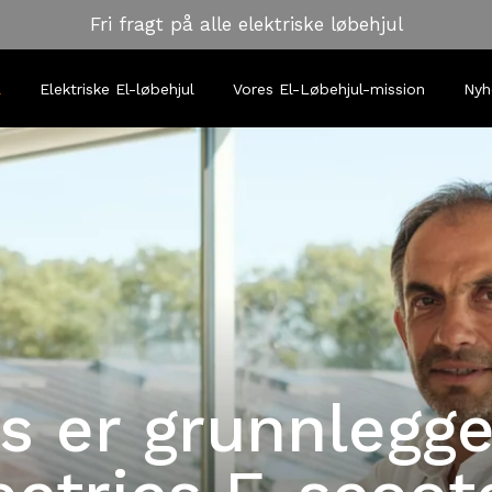
Fri fragt på alle elektriske løbehjul
l
Elektriske El-løbehjul
Vores El-Løbehjul-mission
Nyh
s er grunnlegge