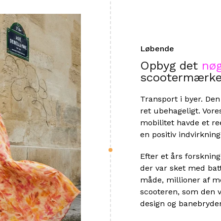
Løbende
Opbyg det
nøg
scootermærk
Transport i byer. De
ret ubehageligt. Vore
mobilitet havde et re
en positiv indvirkning 
Efter et års forsknin
der var sket med bat
måde, millioner af m
scooteren, som den v
design og banebryden