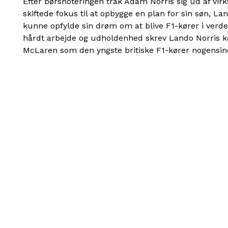
Efter børsnoteringen trak Adam Norris sig ud af vi
skiftede fokus til at opbygge en plan for sin søn, La
kunne opfylde sin drøm om at blive F1-kører i verde
hårdt arbejde og udholdenhed skrev Lando Norris 
McLaren som den yngste britiske F1-kører nogensin