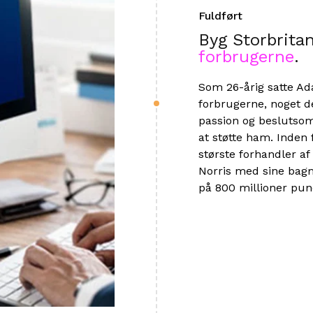
Fuldført
Byg Storbrita
forbrugerne
.
Som 26-årig satte Ada
forbrugerne, noget de
passion og beslutsom
at støtte ham. Inden
største forhandler af
Norris med sine bag
på 800 millioner pun