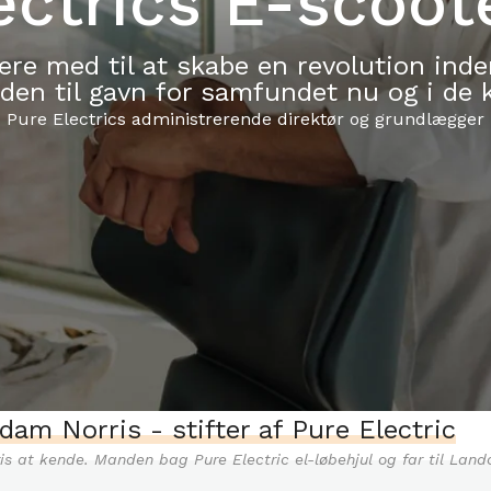
ectrics E-scoot
være med til at skabe en revolution inde
erden til gavn for samfundet nu og i d
Pure Electrics administrerende direktør og grundlægger
dam Norris - stifter af Pure Electric
s at kende. Manden bag Pure Electric el-løbehjul og far til Lando