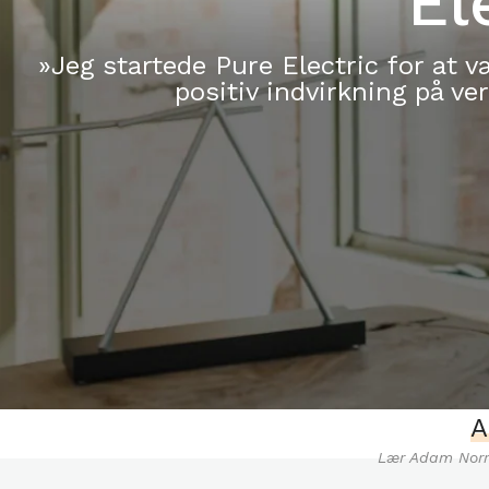
El
»Jeg startede Pure Electric for at 
positiv indvirkning på v
A
Lær Adam Norri