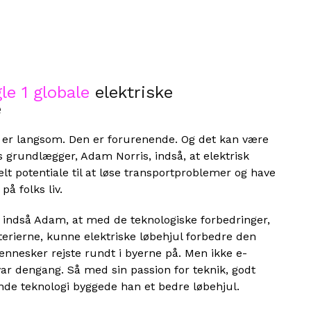
le 1 globale
elektriske
e
n er langsom. Den er forurenende. Og det kan være
s grundlægger, Adam Norris, indså, at elektrisk
elt potentiale til at løse transportproblemer og have
på folks liv.
g indså Adam, at med de teknologiske forbedringer,
terierne, kunne elektriske løbehjul forbedre den
ennesker rejste rundt i byerne på. Men ikke e-
ar dengang. Så med sin passion for teknik, godt
de teknologi byggede han et bedre løbehjul.