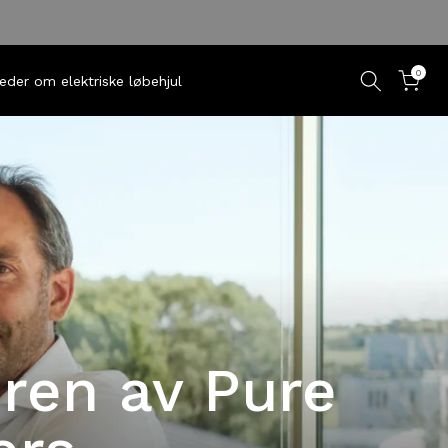
0
eder om elektriske løbehjul
ren av Pure