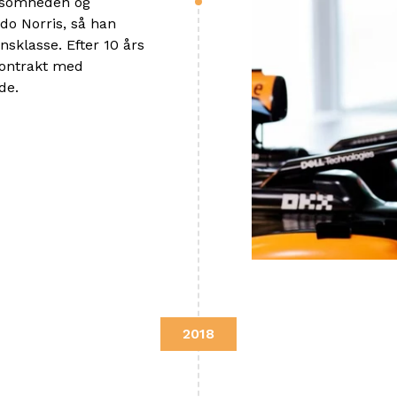
rksomheden og
ndo Norris, så han
nsklasse. Efter 10 års
kontrakt med
de.
2018