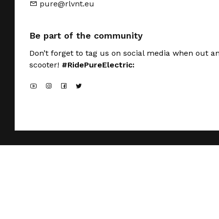
pure@rlvnt.eu
Be part of the community
Don’t forget to tag us on social media when out a
scooter!
#RidePureElectric: