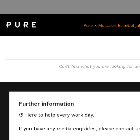
Skip
to
content
Pure x McLaren El-løbehju
Can't find what you are looking for a
Further information
Here to help every work day.
If you have any media enquiries, please contact u