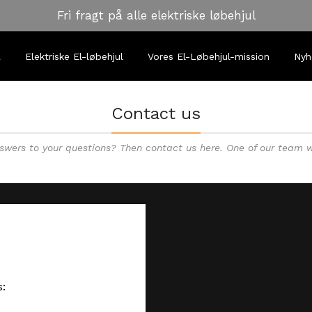
Fri fragt på alle elektriske løbehjul
l
Elektriske El-løbehjul
Vores El-Løbehjul-mission
Nyh
Contact us
nswers to your questions? Then contact us here. One of our team 
s: