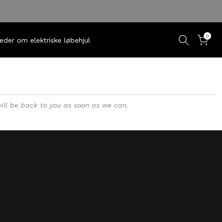
0
eder om elektriske løbehjul
will be back to you as soon as we can.