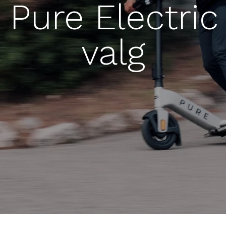
a Pure Electri
valg