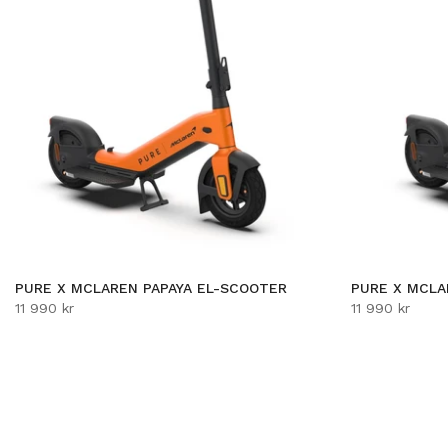
RE ADVANCE EL-LØBEHJUL
PURE AIR6 SUSPE
490 kr
5 990 kr