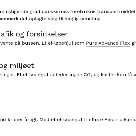
jul i stigende grad danskernes foretrukne transportmiddel
 Danmark
det oplagte valg til daglig pendling.
afik og forsinkelser
r vente på bussen. Et el-løbehjul som
Pure Advance Flex
gi
og miljøet
nger. Et el-løbehjul udleder ingen CO₂ og koster kun få ør
ind kroner årligt. Med et el-løbehjul fra Pure Electric kan