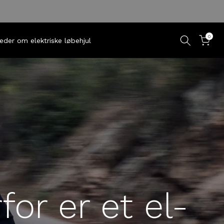
0
eder om elektriske løbehjul
or er et el-