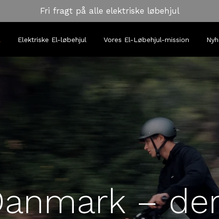
Fri fragt på alle elektriske løbehjul
l
Elektriske El-løbehjul
Vores El-Løbehjul-mission
Nyh
Danmark – derf