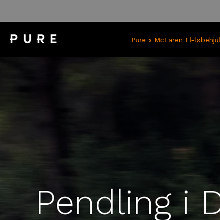
Skip
to
content
Pure x McLaren El-løbehju
Pendling i 