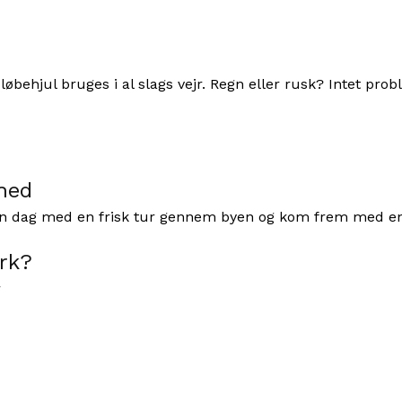
behjul bruges i al slags vejr. Regn eller rusk? Intet probl
hed
 din dag med en frisk tur gennem byen og kom frem med ene
rk?
r