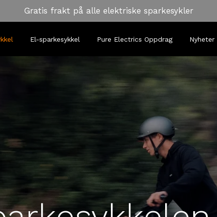
Gratis frakt på alle elektriske sparkesykler
kkel
El-sparkesykkel
Pure Electrics Oppdrag
Nyheter 
parkesykkelen