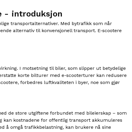
e -
introduksjon
nlige transportalternativer. Med bytrafikk som når
de alternativ til konvensjonell transport. E-scootere
ning. I motsetning til biler, som slipper ut betydelige
erstatte korte bilturer med e-scooterturer kan redusere
cootere, forbedres luftkvaliteten i byer, noe som gjør
 med de store utgiftene forbundet med bileierskap – som
llegg kan kostnadene for offentlig transport akkumuleres
ed å omgå trafikkbelastning, kan brukere nå sine