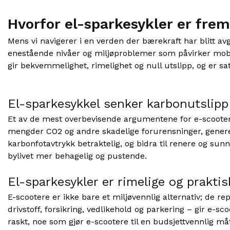
Hvorfor el-sparkesykler er frem
Mens vi navigerer i en verden der bærekraft har blitt av
enestående nivåer og miljøproblemer som påvirker mobili
gir bekvemmelighet, rimelighet og null utslipp, og er satt
El-sparkesykkel senker karbonutslipp
Et av de mest overbevisende argumentene for e-scootere
mengder CO2 og andre skadelige forurensninger, generere
karbonfotavtrykk betraktelig, og bidra til renere og sunn
bylivet mer behagelig og pustende.
El-sparkesykler er rimelige og praktis
E-scootere er ikke bare et miljøvennlig alternativ; de
drivstoff, forsikring, vedlikehold og parkering – gir e-sc
raskt, noe som gjør e-scootere til en budsjettvennlig 