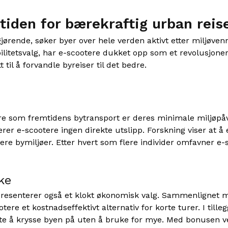
tiden for bærekraftig urban reis
gjørende, søker byer over hele verden aktivt etter miljøven
tetsvalg, har e-scootere dukket opp som et revolusjoneren
 til å forvandle byreiser til det bedre.
 som fremtidens bytransport er deres minimale miljøpåvirk
r e-scootere ingen direkte utslipp. Forskning viser at å 
ere bymiljøer. Etter hvert som flere individer omfavner e-s
ke
 representerer også et klokt økonomisk valg. Sammenlignet
ootere et kostnadseffektivt alternativ for korte turer. I ti
måte å krysse byen på uten å bruke for mye. Med bonusen v