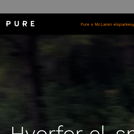
Gå
til
innhold
Pure x McLaren elsparkesy
Hvorfor el-s