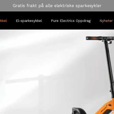
Gratis frakt på alle elektriske sparkesykler
kkel
El-sparkesykkel
Pure Electrics Oppdrag
Nyheter 