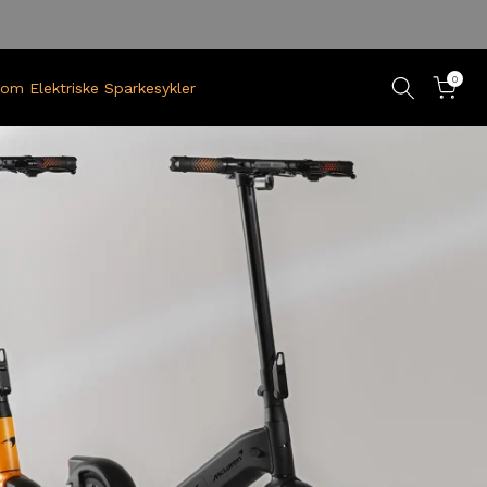
0
om Elektriske Sparkesykler