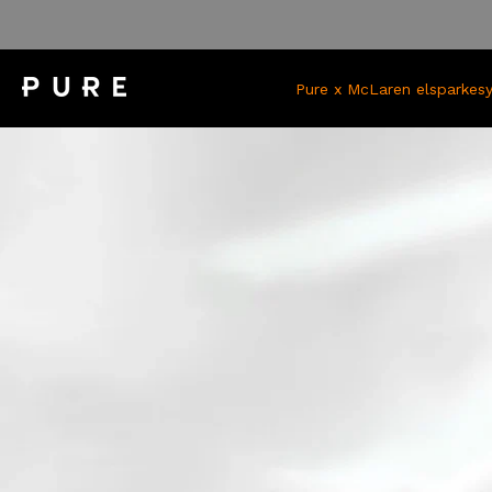
Gå
til
innhold
Pure x McLaren elsparkesy