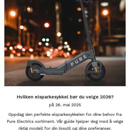
Hvilken elsparkesykkel bør du velge 2026?
på
26. mai 2025
Oppdag den perfekte elsparkesykkelen for dine behov fra
Pure Electrics sortiment. Vår guide hjelper deg med å velge
riktig modell for din livsstil og dine preferanser.