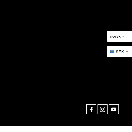
norsk
SEK